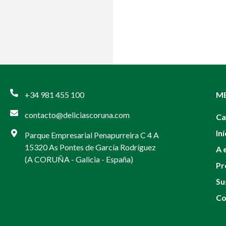
+34 981 455 100
M
contacto@deliciascoruna.com
Ca
Iní
Parque Empresarial Penapurreira C 4 A
15320 As Pontes de García Rodríguez
A 
(A CORUÑA - Galicia - España)
Pr
Su
Co