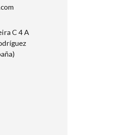
.com
ira C 4 A
odríguez
paña)