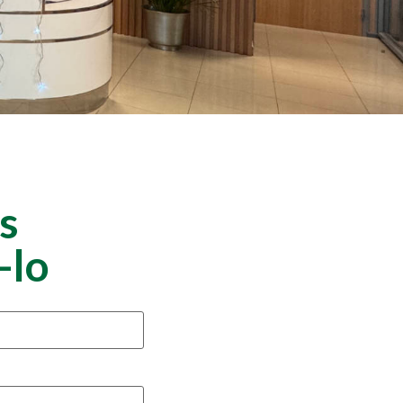
s
-lo