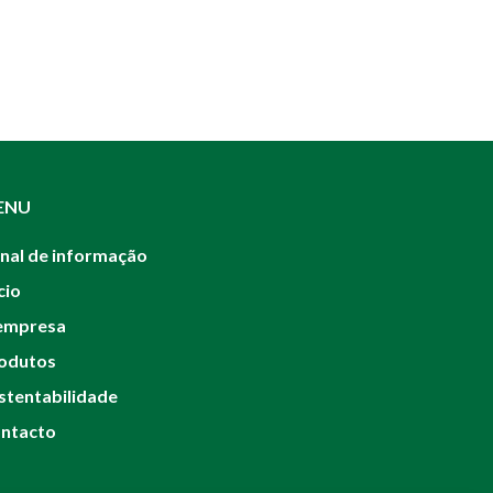
ENU
nal de informação
cio
empresa
odutos
stentabilidade
ntacto