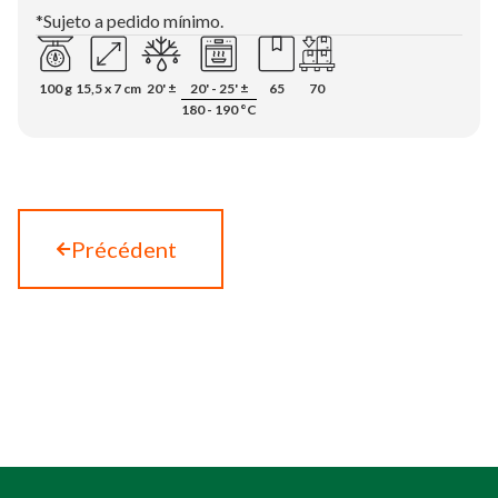
*Sujeto a pedido mínimo.
100 g
15,5 x 7 cm
20' ±
20' - 25' ±
65
70
180 - 190 °C
Précédent