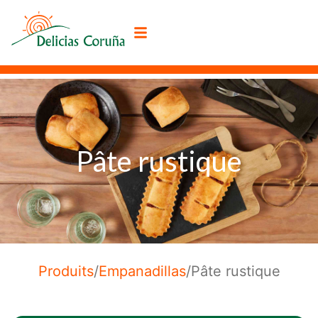
Pâte rustique
Produits
/
Empanadillas
/
Pâte rustique