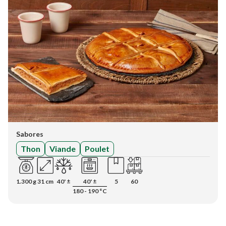
Sabores
Thon
Viande
Poulet
1.300 g
31 cm
40' ±
40' ±
5
60
180 - 190 °C