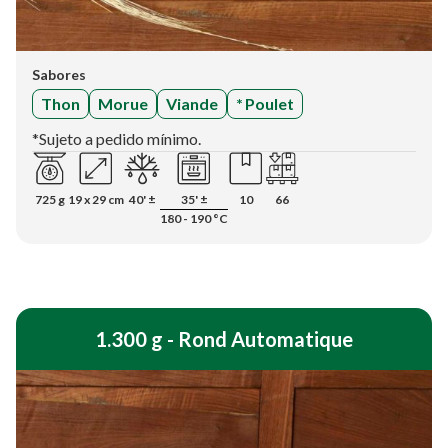
Sabores
Thon
Morue
Viande
*
Poulet
*Sujeto a pedido mínimo.
725 g
19 x 29 cm
40' ±
35' ±
10
66
180 - 190 °C
1.300 g - Rond Automatique