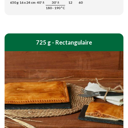
650 g
16 x 24 cm
40' ±
30' ±
12
60
180 - 190 °C
725 g - Rectangulaire