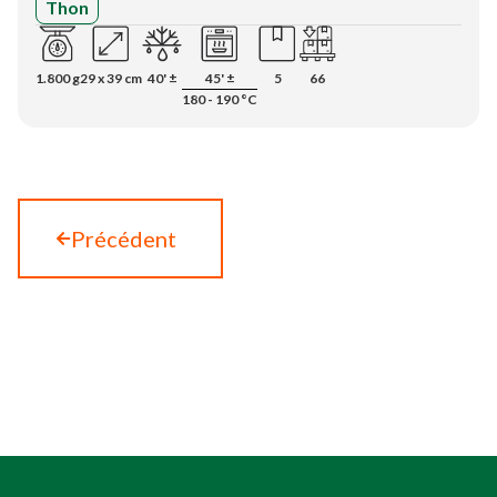
Thon
1.800 g
29 x 39 cm
40' ±
45' ±
5
66
180 - 190 °C
Précédent