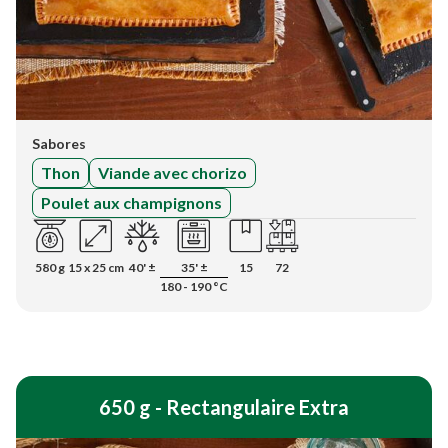
Sabores
Thon
Viande avec chorizo
Poulet aux champignons
580 g
15 x 25 cm
40' ±
35' ±
15
72
180 - 190 °C
650 g - Rectangulaire Extra