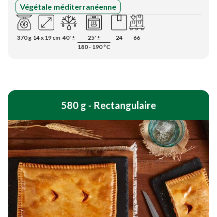
Végétale méditerranéenne
370 g
14 x 19 cm
40' ±
25' ±
24
66
180 - 190 °C
580 g - Rectangulaire